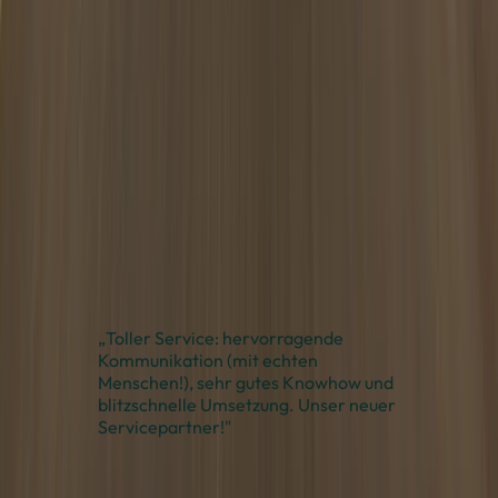
„
Toller Service: hervorragende
Kommunikation (mit echten
Menschen!), sehr gutes Knowhow und
blitzschnelle Umsetzung. Unser neuer
Servicepartner!
"
HK
Hund & Katze Hamburg