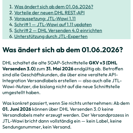
Was ändert sich ab dem 01.06.2026?
Vorteile der neuen DHL REST-API
Voraussetzung: JTL-Wawi 1.11
Schritt 1 — JTL-Wawi auf 1.11 updaten
Schritt 2 — DHL Versenden 4.0 einrichten
Unterstützung durch JTL-Experten
Was ändert sich ab dem 01.06.2026?
DHL schaltet die alte SOAP-Schnittstelle
GKV v3 (DHL
Versenden 3.0)
zum
31. Mai 2026
endgültig ab. Betroffen
sind alle Geschäftskunden, die über eine veraltete API-
Integration Versandlabels erstellen — also auch alle JTL-
Wawi-Nutzer, die bislang nicht auf die neue Schnittstelle
umgestellt haben.
Was konkret passiert, wenn Sie nichts unternehmen: Ab dem
01. Juni 2026
können über DHL Versenden 3.0 keine
Versandlabels mehr erzeugt werden. Der Versandprozess in
JTL-Wawi bricht dann vollständig ein — kein Label, keine
Sendungsnummer, kein Versand.